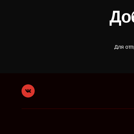
До
Для отп
VK