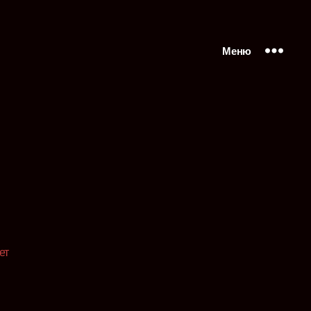
Меню
ет
аписи
str