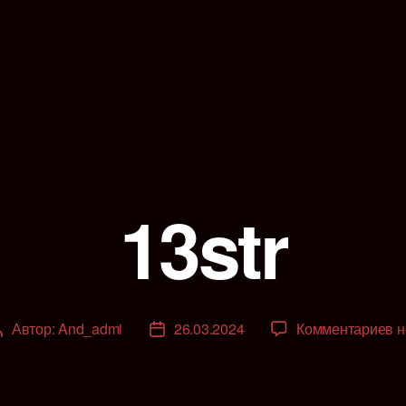
13str
к
Автор:
And_admi
26.03.2024
Комментариев
н
Автор
Дата
з
записи
записи
13